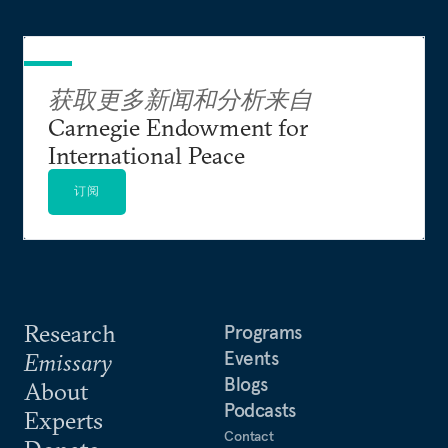
即时攻击提出正确问题（Silver Bullet? Asking the
Right Questions About Conventional Prompt
Global Strike）》的专题报告，并作为专家证人，
参与了美国众议院军事委员会以及美国国会下属的
获取更多新闻和分析来自
美中经济安全审查委员会的听证会。
Carnegie Endowment for
International Peace
阿克顿现任核安全工作组（Nuclear Security
Working Group）成员。他曾担任新一代美俄军控
订阅
工作组（Next Generation Working Group on U.S.-
Russia Arms Control）的联席主席，也是深度裁军
挑战委员会（Commission to Challenges to Deep
Cuts）的成员。
Research
Programs
阿克顿在《纽约时报》、《国际先驱论坛报》、
Events
Emissary
《外交事务》、《外交政策》、《科学与全球安
Blogs
About
全》、《生存》以及《华盛顿季刊》等报刊杂志上
Podcasts
Experts
发表过多篇文章，他也经常在美国有线电视新闻网
Contact