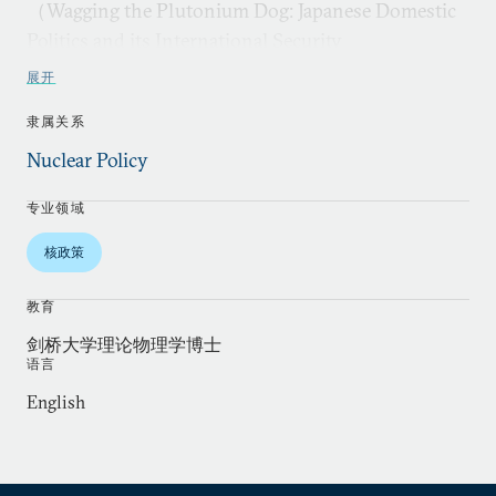
（Wagging the Plutonium Dog: Japanese Domestic
Politics and its International Security
Implications）》的报告。同时，他也是两本阿德
展开
菲（Adelphi)系列丛书：《裁军时期的威慑：深度
隶属关系
核裁军与国际安全（Deterrence During
Disarmament: Deep Nuclear Reductions and
Nuclear Policy
International Security）》和 《废止核武器
专业领域
（Abolishing Nuclear Weapons）》的作者（第二
本书同乔治•伯科维奇合著）。此外，他还同马克•
核政策
希布斯合著了题为 《为什么福岛事件是可以预防的
（Why Fukushima Was Preventable）》的论文，
教育
对福岛危机的深层原因进行了开创性的分析。他对
剑桥大学理论物理学博士
语言
核扩散危险的研究、包括对伊朗与朝鲜的解读，也
广泛出现在主要的报刊杂志和网站上。
English
阿克顿同时也是高超音速常规打击武器方面的研究
专家，曾发表题为《银色子弹？对常规武器的全球