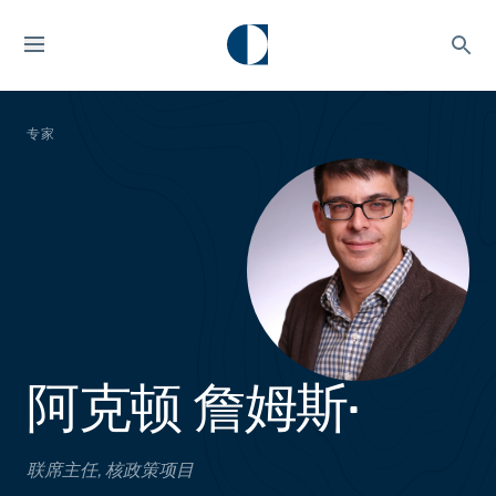
专家
阿克顿 詹姆斯•
联席主任, 核政策项目