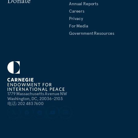
Donate
（CNN）《美国国情》节目、 美国全国广播公司
Annual Reports
（NBC）晚间新闻、美国哥伦比亚广播公司
Careers
（CBS）晚间新闻及美国公共电视网（PBS）《新
Privacy
闻一小时》等节目上露面。
For Media
Government Resources
1779 Massachusetts Avenue NW
Washington, DC, 20036-2103
电话: 202 483 7600