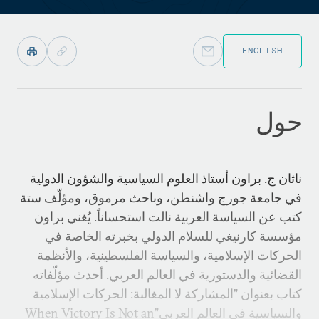
ENGLISH
حول
ناثان ج. براون أستاذ العلوم السياسية والشؤون الدولية
في جامعة جورج واشنطن، وباحث مرموق، ومؤلّف ستة
كتب عن السياسة العربية نالت استحساناً. يُغني براون
مؤسسة كارنيغي للسلام الدولي بخبرته الخاصة في
الحركات الإسلامية، والسياسة الفلسطينية، والأنظمة
القضائية والدستورية في العالم العربي. أحدث مؤلّفاته
كتاب بعنوان "المشاركة لا المغالبة: الحركات الإسلامية
والسياسية في العالم العربي"When Victory Is Not an